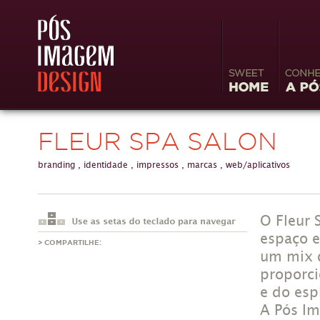
Sweet
Conheç
Home
Image
FLEUR SPA SALON
branding
,
identidade
,
impressos
,
marcas
,
web/aplicativos
O Fleur 
espaço e
> COMPARTILHE:
um mix d
proporci
e do espí
A Pós Im