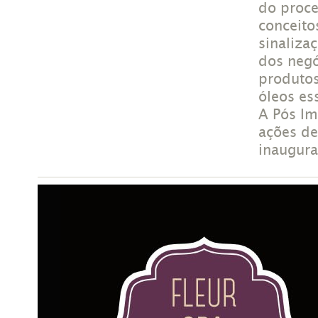
do proce
conceito
sinaliza
dos negó
produtos
óleos es
A Pós Im
ações de
inaugura