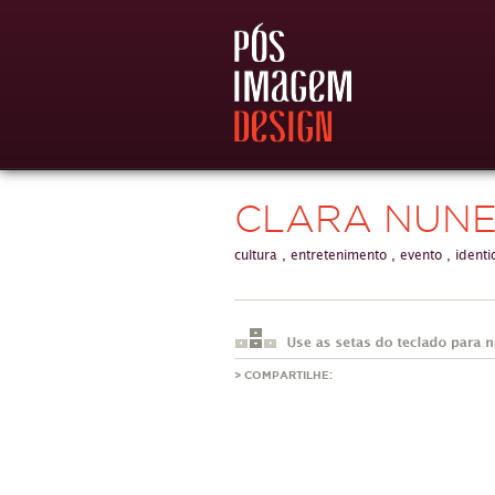
CLARA NUN
cultura
,
entretenimento
,
evento
,
ident
> COMPARTILHE: