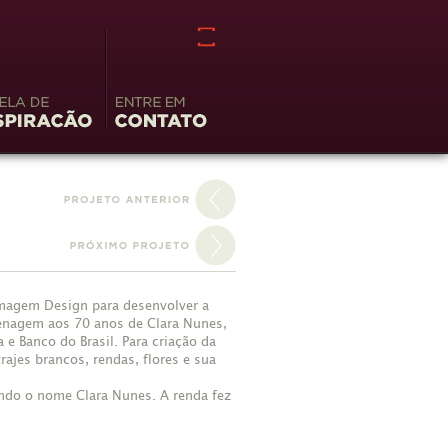
la de
Entre em
iração
contato
 Imagem Design para desenvolver a
menagem aos 70 anos de Clara Nunes,
 e Banco do Brasil. Para criação da
ajes brancos, rendas, flores e sua
ondo o nome Clara Nunes. A renda fez