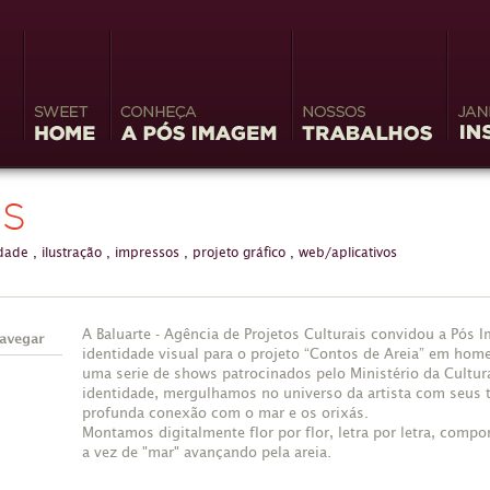
Sweet
Conheça a Pós
Nossos Trabalhos
Jane
Home
Imagem
Insp
ES
idade
,
ilustração
,
impressos
,
projeto gráfico
,
web/aplicativos
A Baluarte - Agência de Projetos Culturais convidou a Pós
identidade visual para o projeto “Contos de Areia” em ho
uma serie de shows patrocinados pelo Ministério da Cultura
identidade, mergulhamos no universo da artista com seus tr
profunda conexão com o mar e os orixás.
Montamos digitalmente flor por flor, letra por letra, comp
a vez de "mar" avançando pela areia.