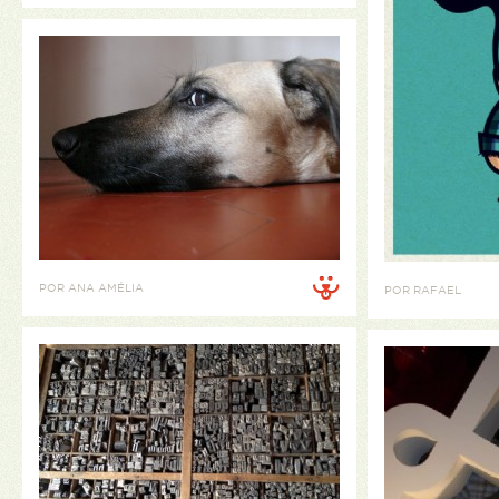
POR ANA AMÉLIA
POR RAFAEL