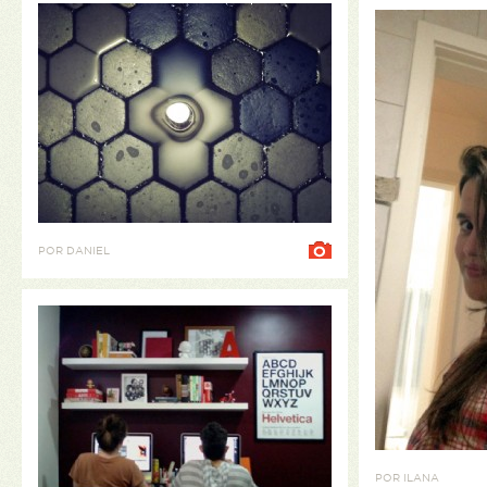
POR DANIEL
POR ILANA