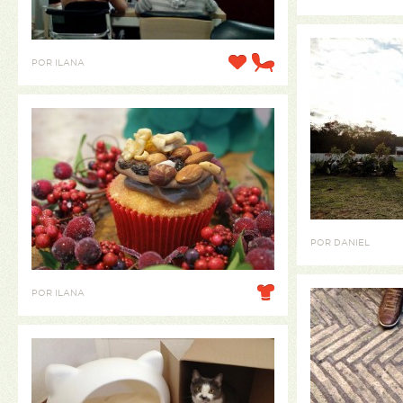
POR ILANA
POR DANIEL
POR ILANA