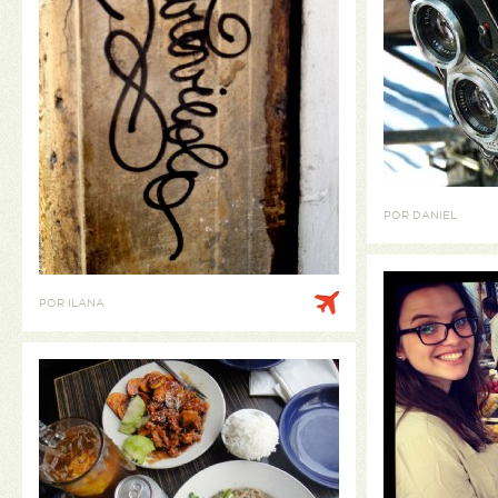
POR DANIEL
POR ILANA