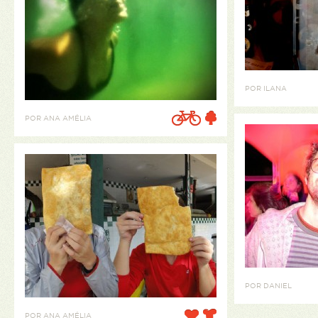
POR ILANA
POR ANA AMÉLIA
POR DANIEL
POR ANA AMÉLIA