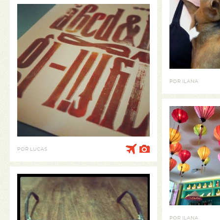
POR ILANA
POR LUCAS
POR ILANA