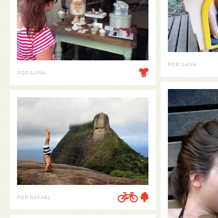
POR ILANA
POR ILANA
POR RAFAEL