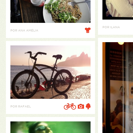
POR ILANA
POR ANA AMÉLIA
POR RAFAEL